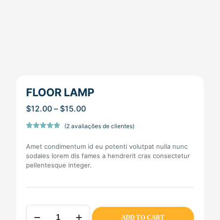
FLOOR LAMP
Price
$
12.00
–
$
15.00
range:
$12.00
(
2
avaliações de clientes)
Avaliado
1
through
como
5.00
$15.00
Amet condimentum id eu potenti volutpat nulla nunc
de 5, com
baseado
sodales lorem dis fames a hendrerit cras consectetur
em
pellentesque integer.
avaliação
de cliente
Floor
ADD TO CART
lamp