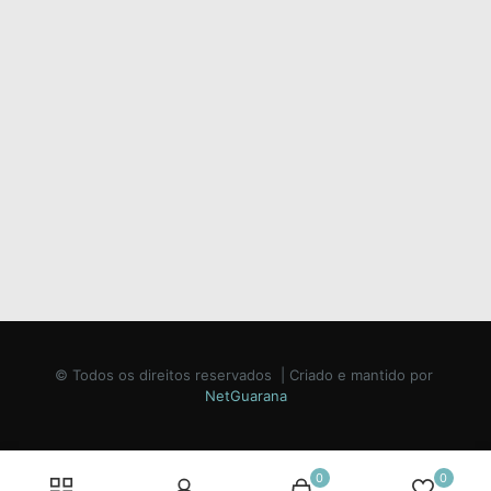
© Todos os direitos reservados | Criado e mantido por
NetGuarana
0
0