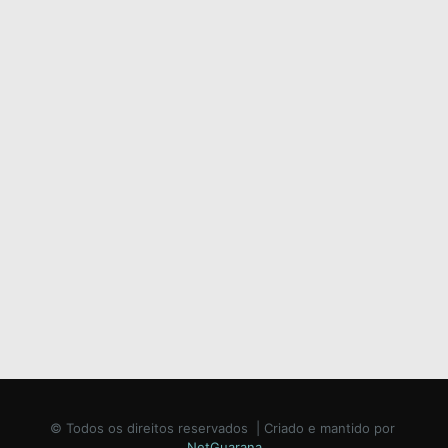
© Todos os direitos reservados | Criado e mantido por
NetGuarana