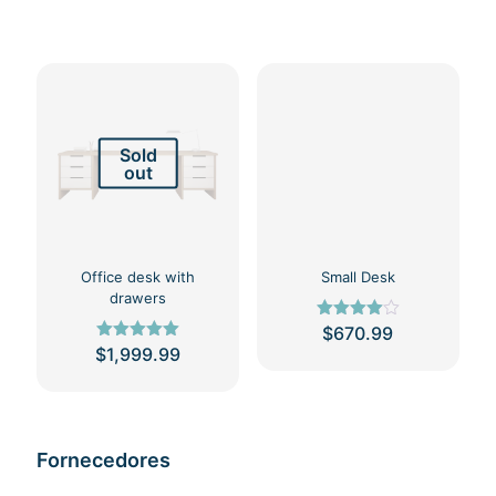
Sold
out
Office desk with
Small Desk
drawers
Avaliação
$
670.99
4.00
$
1,999.99
Avaliação
de 5
5.00
Este
de 5
produto
tem
várias
Fornecedores
variantes.
As